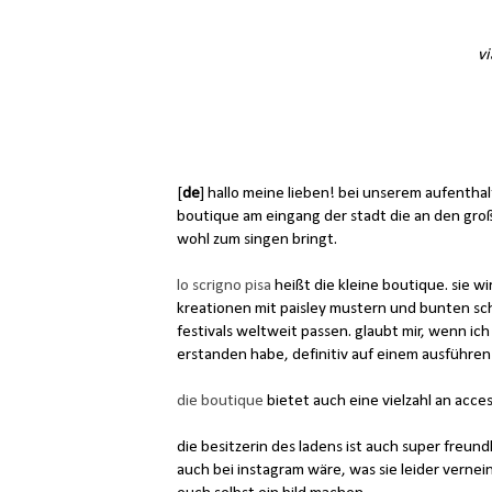
v
[
de
] hallo meine lieben! bei unserem aufentha
boutique am eingang der stadt die an den gro
wohl zum singen bringt.
lo scrigno pisa
heißt die kleine boutique. sie wi
kreationen mit paisley mustern und bunten sc
festivals weltweit passen. glaubt mir, wenn ich
erstanden habe, definitiv auf einem ausführen
die boutique
bietet auch eine vielzahl an acce
die besitzerin des ladens ist auch super freundl
auch bei instagram wäre, was sie leider vernein