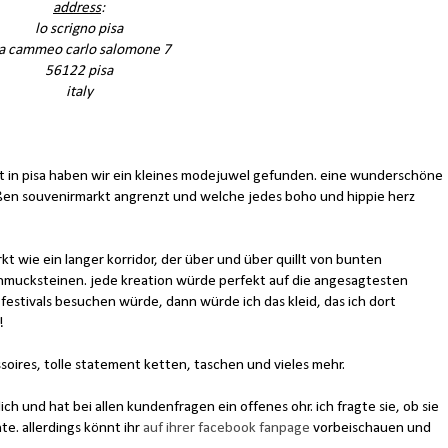
address
:
lo scrigno pisa
ia cammeo carlo salomone 7
56122 pisa
italy
lt in pisa haben wir ein kleines modejuwel gefunden. eine wunderschöne
ßen souvenirmarkt angrenzt und welche jedes boho und hippie herz
rkt wie ein langer korridor, der über und über quillt von bunten
hmucksteinen. jede kreation würde perfekt auf die angesagtesten
 festivals besuchen würde, dann würde ich das kleid, das ich dort
!
ssoires, tolle statement ketten, taschen und vieles mehr.
ich und hat bei allen kundenfragen ein offenes ohr. ich fragte sie, ob sie
te. allerdings könnt ihr
auf ihrer facebook fanpage
vorbeischauen und