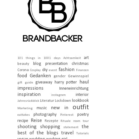
art
101 things in 1001 days
Achtsamkeit
blog presentation
christmas
beauty
fashion
diy
Corona
Cosplay
event
Finanzen
food
Gedanken
gender
Gewinnspiel
haul
giveaway
harry potter
gift guide
impressions
Inneneinrichtung
inspiration
interior
instagram
lookbook
Literatur
Lockdown
Jahresrückblick
outfit
new in
music
Marketing
photography
poetry
outtakes
Pinterest
Reise
recipe
Rezepte
Rituale
room tour
shooting
shopping
the
statement
best of the blogs
travel
Tutorials