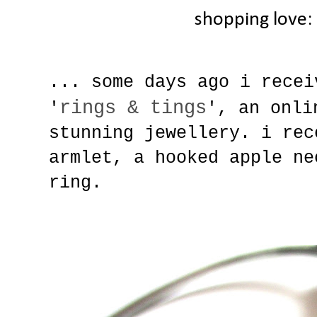
shopping love: 
... some days ago i recei
rings & tings
'
', an onli
stunning jewellery. i rec
armlet, a hooked apple ne
ring.