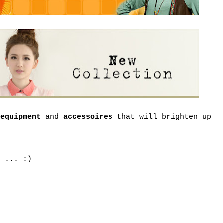
 equipment
and
accessoires
that will brighten up
e ... :)