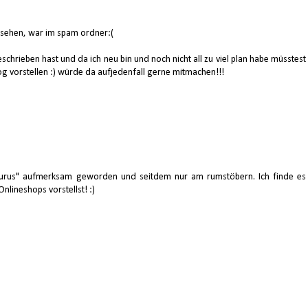
esehen, war im spam ordner:(
schrieben hast und da ich neu bin und noch nicht all zu viel plan habe müsstest
og vorstellen :) würde da aufjedenfall gerne mitmachen!!!
ourus" aufmerksam geworden und seitdem nur am rumstöbern. Ich finde es
nlineshops vorstellst! :)