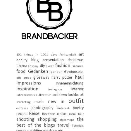
art
101 things in 1001 days
Achtsamkeit
blog presentation
christmas
beauty
fashion
diy
Corona
Cosplay
event
Finanzen
food
Gedanken
gender
Gewinnspiel
haul
giveaway
harry potter
gift guide
impressions
Inneneinrichtung
inspiration
interior
instagram
lookbook
Literatur
Lockdown
Jahresrückblick
outfit
new in
music
Marketing
photography
poetry
outtakes
Pinterest
Reise
recipe
Rezepte
Rituale
room tour
shooting
shopping
the
statement
best of the blogs
travel
Tutorials