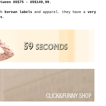
tween
US$75 - US$149,99
.
ugh
korean labels
and apparel. they have a
very
es
.