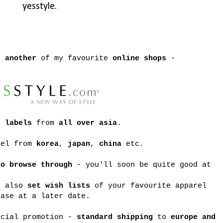
yesstyle.
to
another
of my favourite
online shops
-
n labels
from
all over asia
.
rel from
korea
,
japan
,
china
etc.
to browse through
- you'll soon be quite good at
t also
set wish lists
of your favourite apparel
hase at a later date.
ecial promotion -
standard shipping
to
europe and