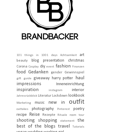
art
101 things in 1001 days
Achtsamkeit
blog presentation
christmas
beauty
fashion
diy
Corona
Cosplay
event
Finanzen
food
Gedanken
gender
Gewinnspiel
haul
giveaway
harry potter
gift guide
impressions
Inneneinrichtung
inspiration
interior
instagram
lookbook
Literatur
Lockdown
Jahresrückblick
outfit
new in
music
Marketing
photography
poetry
outtakes
Pinterest
Reise
recipe
Rezepte
Rituale
room tour
shooting
shopping
the
statement
best of the blogs
travel
Tutorials