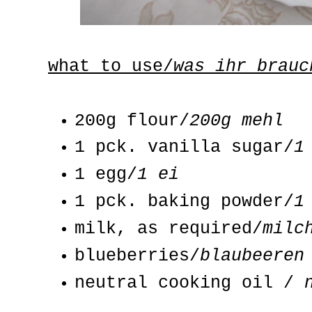
what to use/
was ihr brauc
200g flour/
200g mehl
1 pck. vanilla sugar/
1
1 egg/
1 ei
1 pck. baking powder/
1
milk, as required/
milc
blueberries/
blaubeeren
neutral cooking oil /