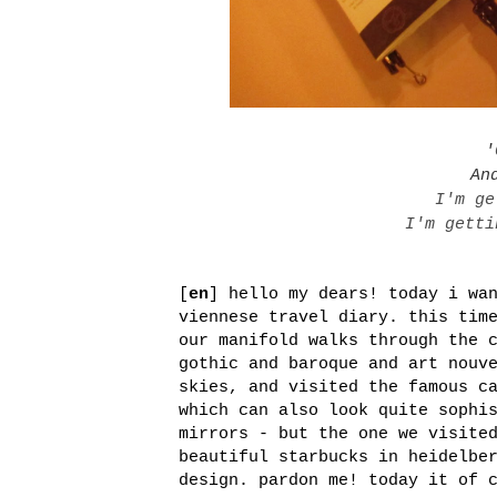
'
An
I'm ge
I'm getti
[
en
] hello my dears! today i wa
viennese travel diary. this tim
our manifold walks through the 
gothic and baroque and art nouv
skies, and visited the famous c
which can also look quite sophi
mirrors - but the one we visite
beautiful starbucks in heidelbe
design. pardon me! today it of 