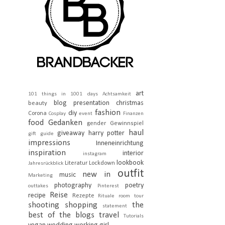
art
101 things in 1001 days
Achtsamkeit
blog presentation
christmas
beauty
fashion
diy
Corona
Cosplay
event
Finanzen
food
Gedanken
gender
Gewinnspiel
haul
giveaway
harry potter
gift guide
impressions
Inneneinrichtung
inspiration
interior
instagram
lookbook
Literatur
Lockdown
Jahresrückblick
outfit
new in
music
Marketing
photography
poetry
outtakes
Pinterest
Reise
recipe
Rezepte
Rituale
room tour
shooting
shopping
the
statement
best of the blogs
travel
Tutorials